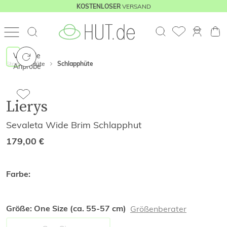
VERSAND
KOSTENLOSER
Virtuelle
Start
Hüte
Schlapphüte
Anprobe
Lierys
Sevaleta Wide Brim Schlapphut
179,00
€
Farbe:
Größe:
One Size (ca. 55-57 cm)
Größenberater