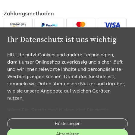
Zahlungsmethoden
Ihr Datenschutz ist uns wichtig
HUT.de nutzt Cookies und andere Technologien,
damit unser Onlineshop zuverlässig und sicher läuft
Wir versenden mit
und wir Ihnen relevante Inhalte und personalisierte
Werbung zeigen können. Damit das funktioniert,
sammeln wir Daten über unsere Nutzer und darüber,
wie sie unsere Angebote auf welchen Geräten
nutzen.
Folgen Sie uns
Wenn Sie „Bestätigen“ klicken, sind Sie damit
einverstanden und erlauben uns, diese Daten an
Einstellungen
Dritte weiterzugeben, etwa an unsere
Marketingpartner. Falls Sie dem
nicht zustimmen
,
Akzeptieren