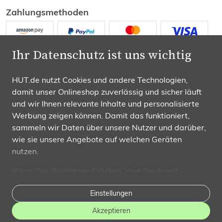
Zahlungsmethoden
Ihr Datenschutz ist uns wichtig
HUT.de nutzt Cookies und andere Technologien,
damit unser Onlineshop zuverlässig und sicher läuft
Wir versenden mit
und wir Ihnen relevante Inhalte und personalisierte
Werbung zeigen können. Damit das funktioniert,
sammeln wir Daten über unsere Nutzer und darüber,
wie sie unsere Angebote auf welchen Geräten
nutzen.
Folgen Sie uns
Wenn Sie „Bestätigen“ klicken, sind Sie damit
einverstanden und erlauben uns, diese Daten an
Einstellungen
Dritte weiterzugeben, etwa an unsere
Marketingpartner. Falls Sie dem
nicht zustimmen
,
Akzeptieren
beschränken wir uns auf die wesentlichen Cookies. In