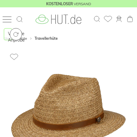
VERSAND
KOSTENLOSER
Virtuelle
Start
Hüte
Travellerhüte
Anprobe