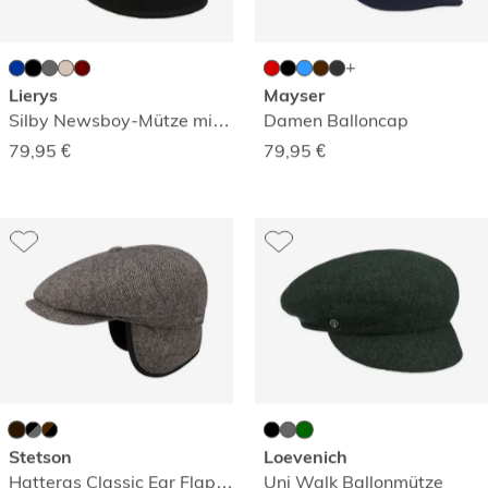
Lierys
Mayser
Silby Newsboy-Mütze mit Kaschmir
Damen Balloncap
79,95
€
79,95
€
Stetson
Loevenich
Hatteras Classic Ear Flaps Schirmmütze
Uni Walk Ballonmütze