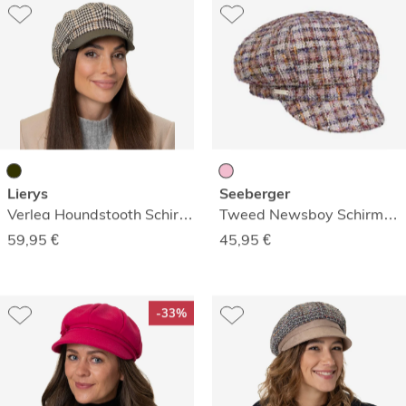
Lierys
Seeberger
Verlea Houndstooth Schirmmütze
Tweed Newsboy Schirmmütze
59,95
€
45,95
€
-33%