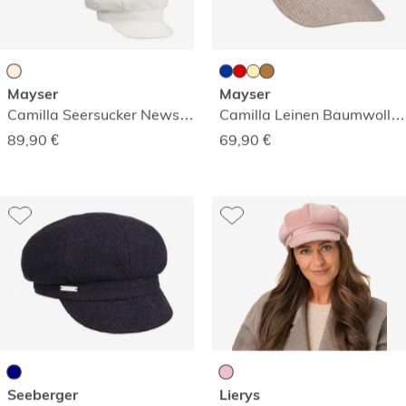
Mayser
Mayser
Camilla Seersucker Newsboy Wendemütze
Camilla Leinen Baumwolle Neswboy-Mütze
89,90
€
69,90
€
Seeberger
Lierys