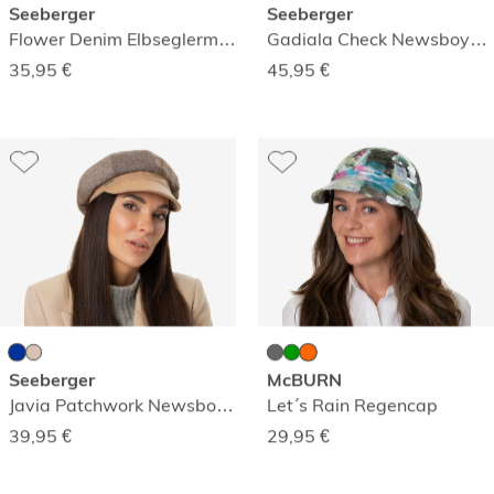
Seeberger
Seeberger
Flower Denim Elbseglermütze
Gadiala Check Newsboy-Mütze
35,95
€
45,95
€
Seeberger
McBURN
Javia Patchwork Newsboy-Mütze
Let´s Rain Regencap
39,95
€
29,95
€