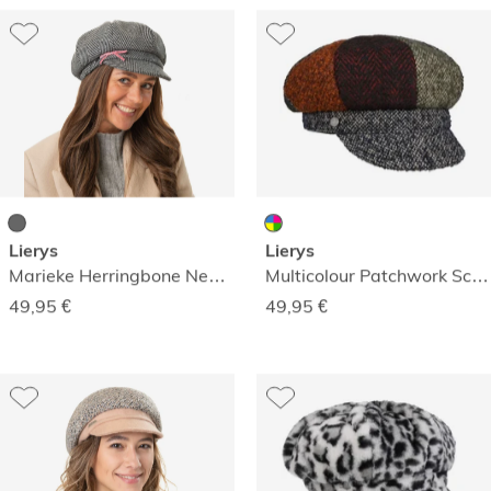
Lierys
Lierys
Marieke Herringbone Newsboy-Mütze
Multicolour Patchwork Schirmmütze
49,95
€
49,95
€