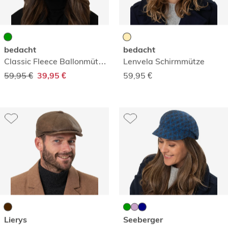
bedacht
bedacht
Classic Fleece Ballonmütze mit Schleife
Lenvela Schirmmütze
59,95 €
59,95
€
39,95 €
Lierys
Seeberger