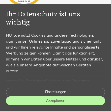
Ihr Datenschutz ist uns
wichtig
Schneller Versand
Nur 1 – 2 Werktage Lieferzeit
HUT.de nutzt Cookies und andere Technologien,
damit unser Onlineshop zuverlässig und sicher läuft
und wir Ihnen relevante Inhalte und personalisierte
Werbung zeigen können. Damit das funktioniert,
Gratis Versand
sammeln wir Daten über unsere Nutzer und darüber,
und Rückversand
wie sie unsere Angebote auf welchen Geräten
nutzen.
Wenn Sie „Bestätigen“ klicken, sind Sie damit
100 Tage
einverstanden und erlauben uns, diese Daten an
Rückgaberecht
Einstellungen
Dritte weiterzugeben, etwa an unsere
Marketingpartner. Falls Sie dem
nicht zustimmen
,
Akzeptieren
beschränken wir uns auf die wesentlichen Cookies. In
diesem Fall sind unsere Inhalte leider nicht auf Sie