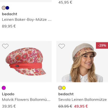
45,95
€
bedacht
Leinen Baker-Boy-Mütze mit Schleife
89,95
€
-29%
Lipodo
bedacht
Malvik Flowers Ballonmütze
Sevola Leinen Ballonmütze
39,95
€
69,95 €
49,95 €