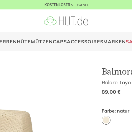
VERSAND
KOSTENLOSER
ERREN
HÜTE
MÜTZEN
CAPS
ACCESSOIRES
MARKEN
S
Balmor
Bolaro Toyo
89,00
€
Farbe:
natur