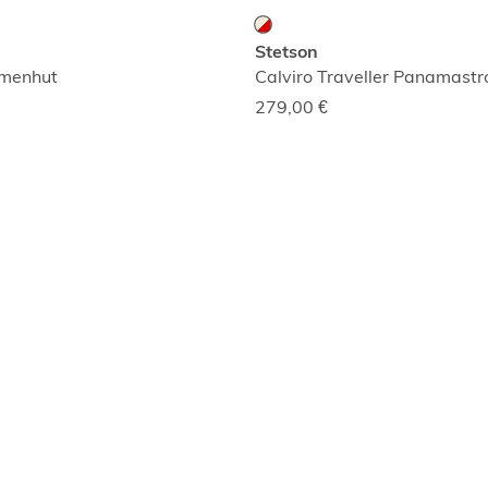
Stetson
amenhut
Calviro Traveller Panamastr
279,00
€