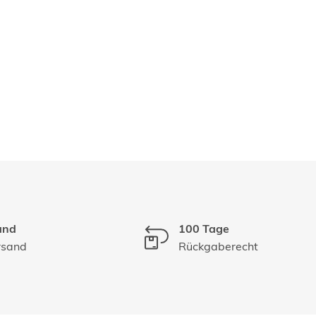
and
100 Tage
rsand
Rückgaberecht