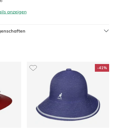
36
ails anzeigen
igenschaften
-41%