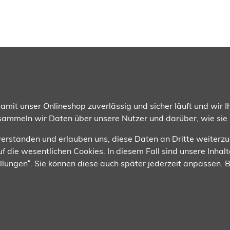
gsmethoden
Wir versenden mit
mit unser Onlineshop zuverlässig und sicher läuft und wir Ih
 sammeln wir Daten über unsere Nutzer und darüber, wie sie
nverstanden und erlauben uns, diese Daten an Dritte weiterz
f die wesentlichen Cookies. In diesem Fall sind unsere Inhalt
tellungen“. Sie können diese auch später jederzeit anpassen.