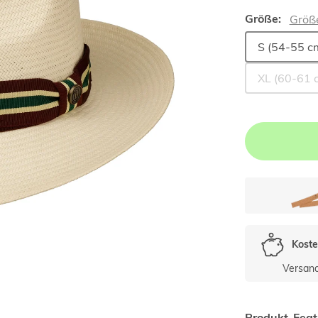
Größe:
Größ
S (54-55 c
XL (60-61 
Koste
Versan
Produkt-Feat