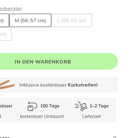
enberater
m)
M (56-57 cm)
L (58-59 cm)
cm)
IN DEN WARENKORB
Inklusive kostenloser
Korkstreifen!
nloser
100 Tage
1–2 Tage
d
kostenloser Umtausch
Lieferzeit
ures