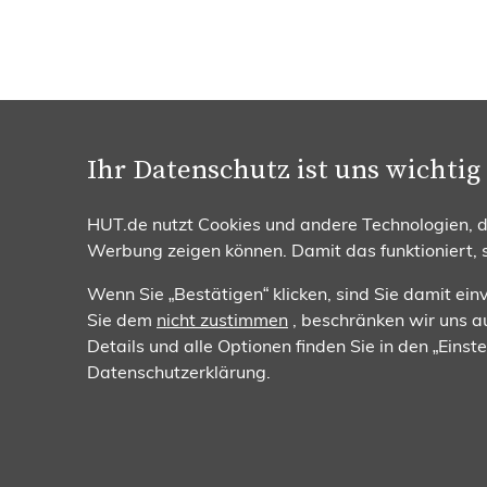
Ihr Datenschutz ist uns wichtig
Beratung & Bestellung
Zahlun
0251 / 932 169 95
HUT.de nutzt Cookies und andere Technologien, da
Mo. - Fr. 08:00 - 17:00 Uhr
Werbung zeigen können. Damit das funktioniert,
Wenn Sie „Bestätigen“ klicken, sind Sie damit ei
Sie dem
nicht zustimmen
, beschränken wir uns au
Details und alle Optionen finden Sie in den „Eins
Datenschutzerklärung.