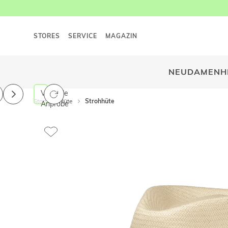
STORES
SERVICE
MAGAZIN
NEU
DAMEN
H
Virtuelle
Start
Hüte
Strohhüte
Anprobe