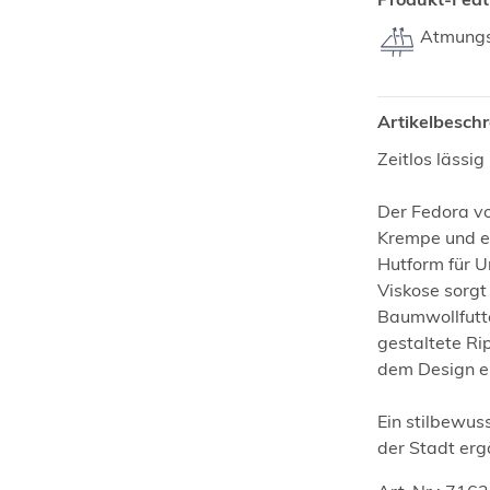
Atmungs
Artikelbesch
Zeitlos lässi
Der Fedora vo
Krempe und ei
Hutform für U
Viskose sorgt
Baumwollfutte
gestaltete Ri
dem Design e
Ein stilbewus
der Stadt erg