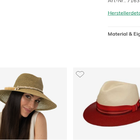
Art-Nr.: 716
Herstellerdet
Material & E