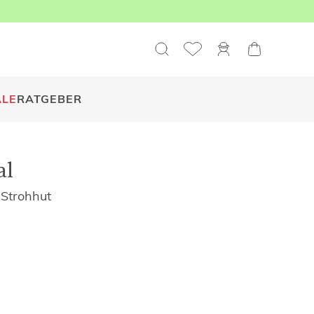
ALE
RATGEBER
al
 Strohhut