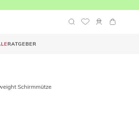
ALE
RATGEBER
weight Schirmmütze