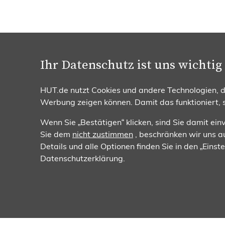
Ihr Datenschutz ist uns wichtig
Beratung & Bestellung
Zahlun
0251 / 932 169 95
HUT.de nutzt Cookies und andere Technologien, da
Mo. - Fr. 08:00 - 17:00 Uhr
Werbung zeigen können. Damit das funktioniert,
Wenn Sie „Bestätigen“ klicken, sind Sie damit ei
Sie dem
nicht zustimmen
, beschränken wir uns au
Details und alle Optionen finden Sie in den „Eins
Datenschutzerklärung.