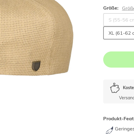
Größe:
Größ
S (55-56 c
XL (61-62 
Koste
Versan
Produkt-Feat
Geringe