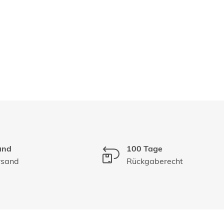
and
100 Tage
rsand
Rückgaberecht