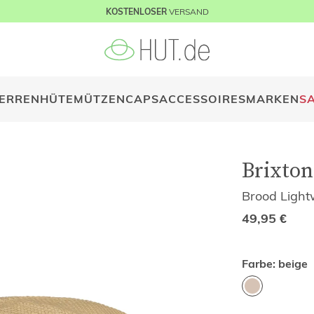
VERSAND
KOSTENLOSER
ERREN
HÜTE
MÜTZEN
CAPS
ACCESSOIRES
MARKEN
S
Brixton
Brood Light
49,95
€
Farbe:
beige