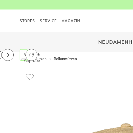
STORES
SERVICE
MAGAZIN
NEU
DAMEN
H
Virtuelle
Start
Mützen
Ballonmützen
Anprobe