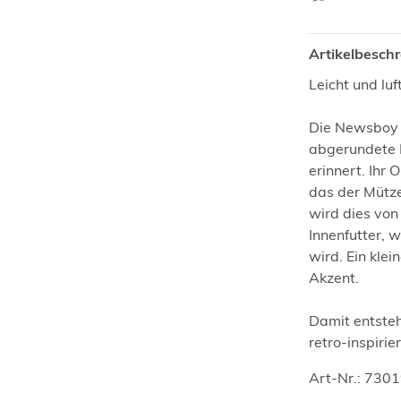
Artikelbesch
Leicht und luf
Die Newsboy C
abgerundete 
erinnert. Ihr 
das der Mütze
wird dies von
Innenfutter, 
wird. Ein klei
Akzent.
Damit entsteh
retro-inspirie
Art-Nr.: 730