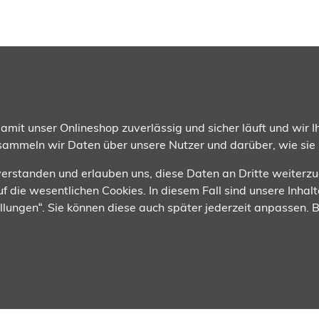
gsmethoden
Wir versenden mit
mit unser Onlineshop zuverlässig und sicher läuft und wir Ih
 sammeln wir Daten über unsere Nutzer und darüber, wie sie
nverstanden und erlauben uns, diese Daten an Dritte weiterz
f die wesentlichen Cookies. In diesem Fall sind unsere Inhalt
tellungen“. Sie können diese auch später jederzeit anpassen.