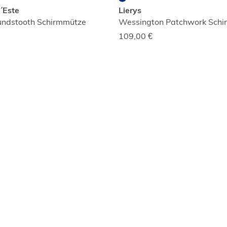
´Este
Lierys
undstooth Schirmmütze
Wessington Patchwork Sch
109,00
€