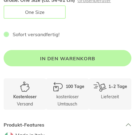
Größe:
One Size (ca. 54-61 cm)
Größenberater
One Size
Sofort versandfertig!
IN DEN WARENKORB
100 Tage
1–2 Tage
kostenloser
Lieferzeit
Kostenloser
Versand
Umtausch
Produkt-Features