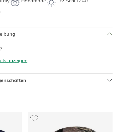
Italy
Handmade
UV-Schutz 40
h
reibung
87
ails anzeigen
igenschaften