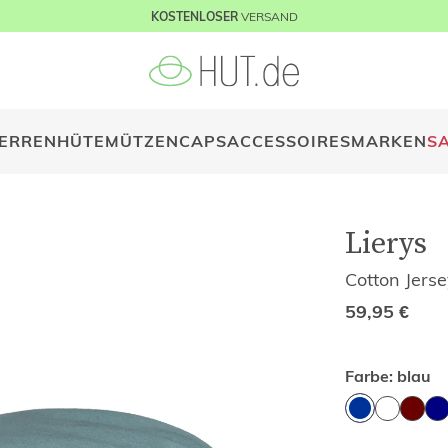
VERSAND
KOSTENLOSER
ERREN
HÜTE
MÜTZEN
CAPS
ACCESSOIRES
MARKEN
S
Lierys
Cotton Jer
59,95
€
Farbe:
blau