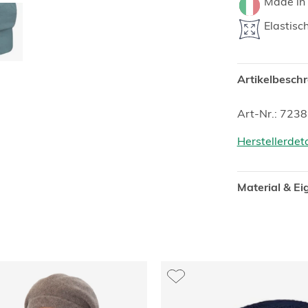
Made in 
Elastisc
Artikelbesch
Art-Nr.: 723
Herstellerdet
Material & E