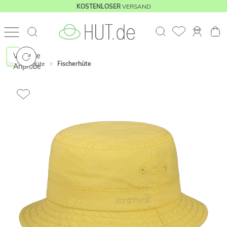
VERSAND
KOSTENLOSER
Virtuelle
Start
Hüte
Fischerhüte
Anprobe