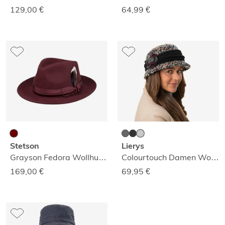
129,00
€
64,99
€
Stetson
Lierys
Grayson Fedora Wollhut mit Kaschmir
Colourtouch Damen Wollhut
169,00
€
69,95
€