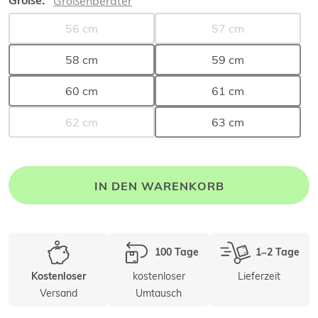
Größe:
Größenberater
56 cm
57 cm
58 cm
59 cm
60 cm
61 cm
62 cm
63 cm
IN DEN WARENKORB
100 Tage
1–2 Tage
kostenloser
Lieferzeit
Kostenloser
Versand
Umtausch