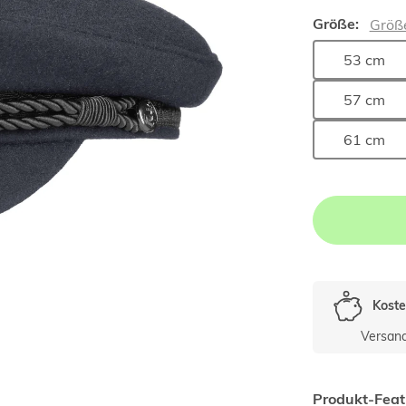
Größe:
Größ
53 cm
57 cm
61 cm
Koste
Versan
Produkt-Feat