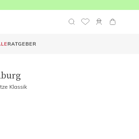
ALE
RATGEBER
burg
tze Klassik