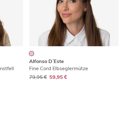
Alfonso D´Este
stfell
Fine Cord Elbseglermütze
79,95 €
59,95 €