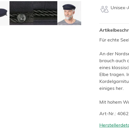
Unisex-A
Artikelbesch
Für echte See
An der Nordse
brauch auch 
eines klassisc
Elbe tragen. I
Kordelgarnit
einiges her.
Mit hohem Wol
Art-Nr.: 406
Herstellerdet