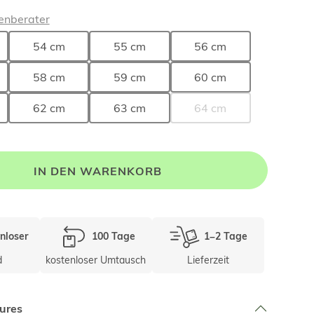
enberater
54 cm
55 cm
56 cm
58 cm
59 cm
60 cm
62 cm
63 cm
64 cm
IN DEN WARENKORB
nloser
100 Tage
1–2 Tage
d
kostenloser Umtausch
Lieferzeit
ures