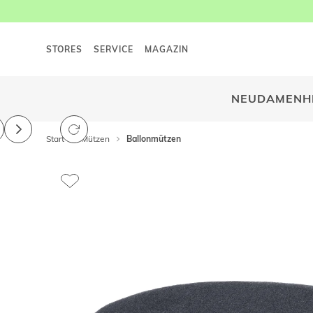
STORES
SERVICE
MAGAZIN
NEU
DAMEN
H
Start
Mützen
Ballonmützen