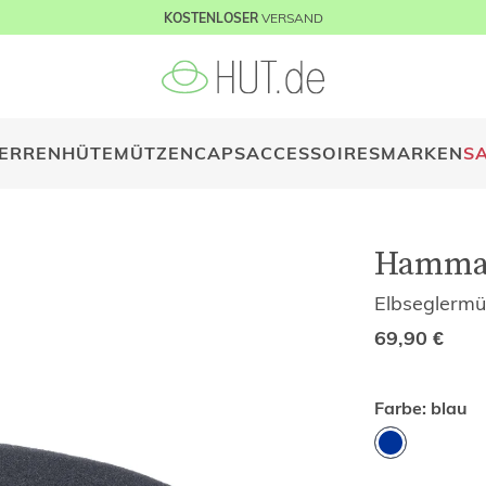
VERSAND
KOSTENLOSER
ERREN
HÜTE
MÜTZEN
CAPS
ACCESSOIRES
MARKEN
S
Hamma
Elbseglermü
69,90
€
Farbe:
blau