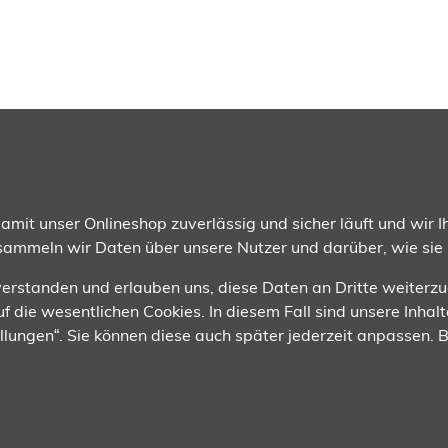
gsmethoden
Wir versenden mit
mit unser Onlineshop zuverlässig und sicher läuft und wir Ih
 sammeln wir Daten über unsere Nutzer und darüber, wie sie
nverstanden und erlauben uns, diese Daten an Dritte weiterz
f die wesentlichen Cookies. In diesem Fall sind unsere Inhalt
tellungen“. Sie können diese auch später jederzeit anpassen.