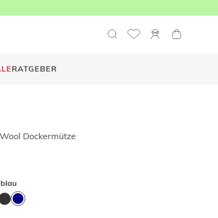
ALE
RATGEBER
 Wool Dockermütze
blau