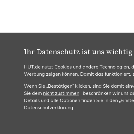
Ihr Datenschutz ist uns wichtig
Beratung & Bestellung
Zahlun
0251 / 932 169 95
HUT.de nutzt Cookies und andere Technologien, da
Mo. - Fr. 08:00 - 17:00 Uhr
Werbung zeigen können. Damit das funktioniert,
Wenn Sie „Bestätigen“ klicken, sind Sie damit ei
Sie dem
nicht zustimmen
, beschränken wir uns au
Details und alle Optionen finden Sie in den „Eins
Datenschutzerklärung.