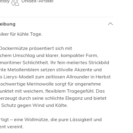
Italy
Unisex-Artikel
reibung
iker für kühle Tage.
ockermütze präsentiert sich mit
schem Umschlag und klarer, kompakter Form,
 maritimer Schlichtheit. Ihr fein meliertes Strickbild
te Metallemblem setzen stilvolle Akzente und
 Lierys-Modell zum zeitlosen Allrounder in Herbst
Hochwertige Merinowolle sorgt für angenehme
nktet mit weichem, flexiblem Tragegefühl. Das
erzeugt durch seine schlichte Eleganz und bietet
 Schutz gegen Wind und Kälte.
ertigt – eine Wollmütze, die pure Lässigkeit und
nt vereint.