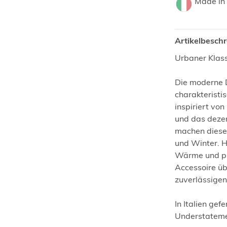
Made in 
Artikelbesch
Urbaner Klass
Die moderne D
charakteristi
inspiriert von
und das dezen
machen dieses
und Winter. 
Wärme und pu
Accessoire üb
zuverlässigen
In Italien gef
Understateme