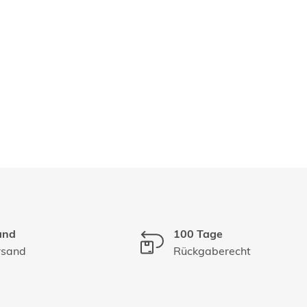
and
100 Tage
rsand
Rückgaberecht