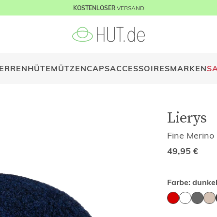
VERSAND
KOSTENLOSER
ERREN
HÜTE
MÜTZEN
CAPS
ACCESSOIRES
MARKEN
S
Lierys
Fine Merino
49,95
€
Farbe:
dunkel