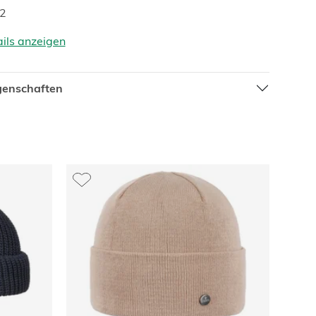
22
ails anzeigen
igenschaften