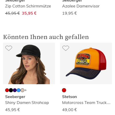
Seeberger
Seeberger
Zip Cotton Schirmmütze
Azalee Damenvisor
45,95 €
19,95
€
35,95 €
Könnten Ihnen auch gefallen
Seeberger
Stetson
Shiny Damen Strohcap
Motorcross Team Truckercap
45,95
€
49,00
€