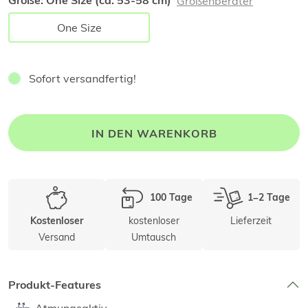
Größe:
One Size (ca. 53-58 cm)
Größenberater
One Size
Sofort versandfertig!
IN DEN WARENKORB
100 Tage
1–2 Tage
kostenloser
Lieferzeit
Kostenloser
Versand
Umtausch
Produkt-Features