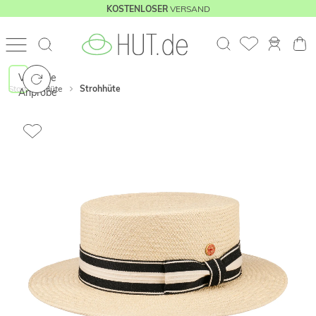
VERSAND
KOSTENLOSER
Virtuelle
Start
Hüte
Strohhüte
Anprobe