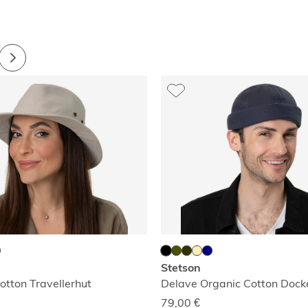
Stetson
otton Travellerhut
Delave Organic Cotton Dock
79,00
€