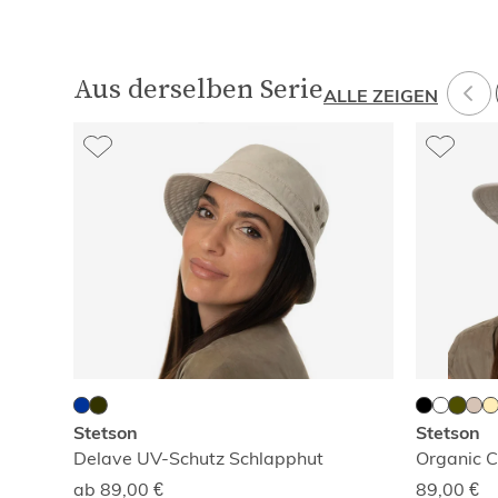
Aus derselben Serie
ALLE ZEIGEN
Stetson
Stetson
Delave UV-Schutz Schlapphut
Organic C
ab 89,00
€
89,00
€