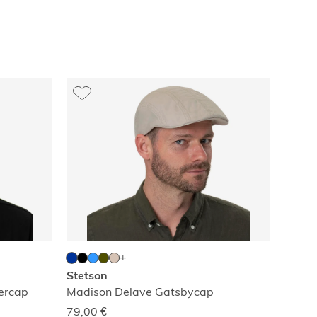
Stets
Lonok
99,00
Stetson
ercap
Madison Delave Gatsbycap
79,00
€