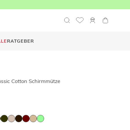
ALE
RATGEBER
assic Cotton Schirmmütze