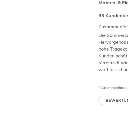
Material & E
33 Kundenb
Zusammenfas
Die Sommerca
Hervorgehoben
hohe Tragekom
Kunden schätz
Vereinzelt wi
wird für schne
* Zusammenfassung
BEWERTU