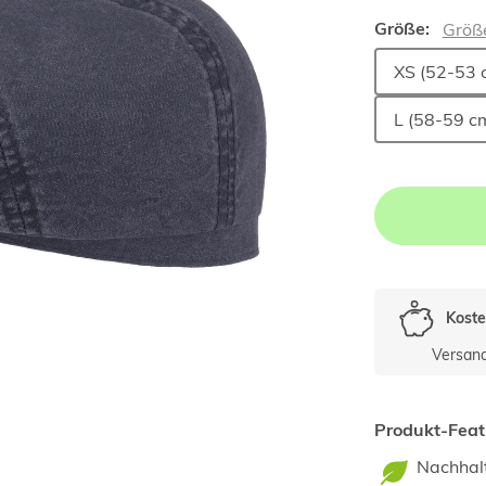
Größe:
Größ
XS (52-53 
L (58-59 c
Koste
Versan
Produkt-Feat
Nachhal