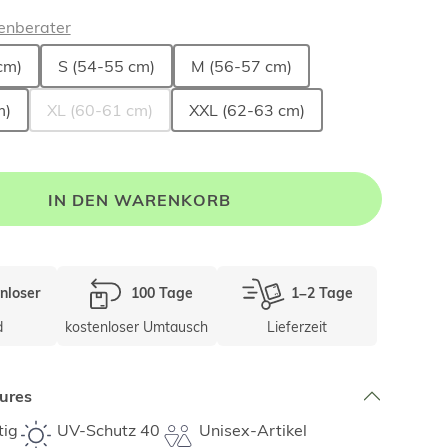
enberater
cm)
S (54-55 cm)
M (56-57 cm)
m)
XL (60-61 cm)
XXL (62-63 cm)
IN DEN WARENKORB
nloser
100 Tage
1–2 Tage
d
kostenloser Umtausch
Lieferzeit
ures
tig
UV-Schutz 40
Unisex-Artikel