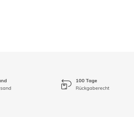
and
100 Tage
rsand
Rückgaberecht