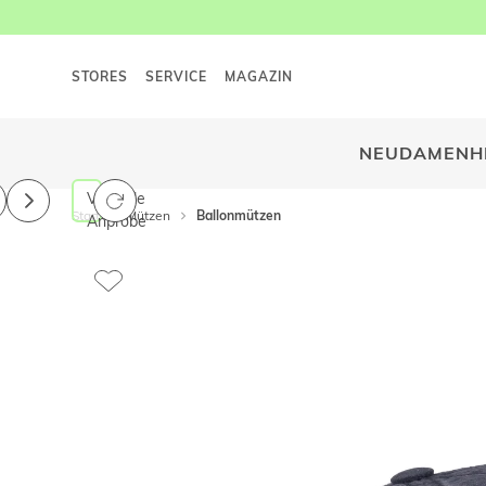
STORES
SERVICE
MAGAZIN
NEU
DAMEN
H
Virtuelle
Start
Mützen
Ballonmützen
Anprobe