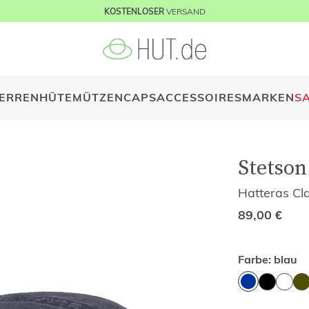
VERSAND
KOSTENLOSER
ERREN
HÜTE
MÜTZEN
CAPS
ACCESSOIRES
MARKEN
S
Stetson
Hatteras Cl
89,00
€
Farbe:
blau