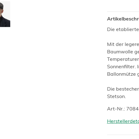
Artikelbesch
Die etabliert
Mit der leger
Baumwolle ge
Temperaturen 
Sonnenfilter.
Ballonmütze g
Die bestechen
Stetson.
Art-Nr.: 708
Herstellerdet