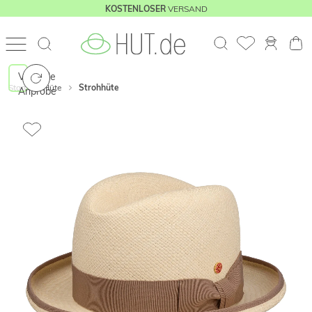
VERSAND
KOSTENLOSER
Virtuelle
Start
Hüte
Strohhüte
Anprobe