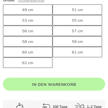
Größe:
Größenberater
49 cm
51 cm
53 cm
55 cm
56 cm
57 cm
58 cm
59 cm
60 cm
61 cm
62 cm
IN DEN WARENKORB
100 Tage
1–2 Tage