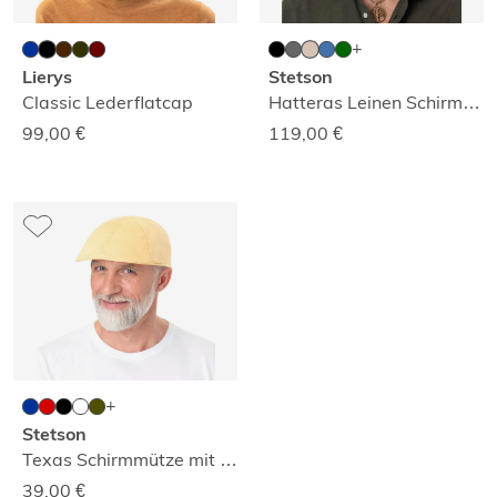
Lierys
Stetson
Classic Lederflatcap
Hatteras Leinen Schirmmütze
99,00
€
119,00
€
Stetson
Texas Schirmmütze mit UV-Schutz
39,00
€