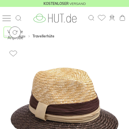
VERSAND
KOSTENLOSER
Virtuelle
Start
Hüte
Travellerhüte
Anprobe