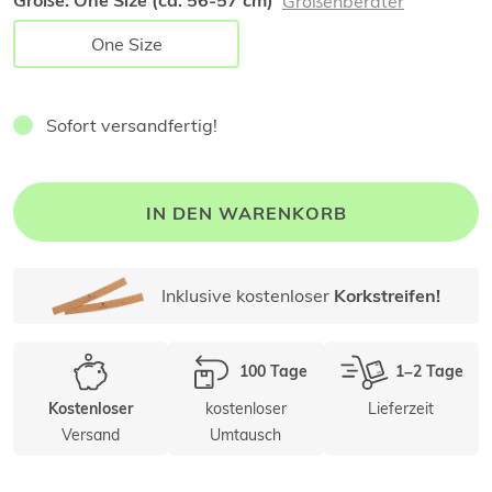
Größe:
One Size (ca. 56-57 cm)
Größenberater
One Size
Sofort versandfertig!
IN DEN WARENKORB
Inklusive kostenloser
Korkstreifen!
100 Tage
1–2 Tage
kostenloser
Lieferzeit
Kostenloser
Versand
Umtausch