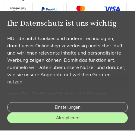
Ihr Datenschutz ist uns wichtig
HUT.de nutzt Cookies und andere Technologien,
damit unser Onlineshop zuverlässig und sicher läuft
Wir versenden mit
und wir Ihnen relevante Inhalte und personalisierte
Werbung zeigen können. Damit das funktioniert,
sammeln wir Daten über unsere Nutzer und darüber,
wie sie unsere Angebote auf welchen Geräten
nutzen.
Folgen Sie uns
Wenn Sie „Bestätigen“ klicken, sind Sie damit
einverstanden und erlauben uns, diese Daten an
Einstellungen
Dritte weiterzugeben, etwa an unsere
Marketingpartner. Falls Sie dem
nicht zustimmen
,
Akzeptieren
beschränken wir uns auf die wesentlichen Cookies. In
diesem Fall sind unsere Inhalte leider nicht auf Sie
© HUT.de | Alle Preisangaben inkl. MwSt.