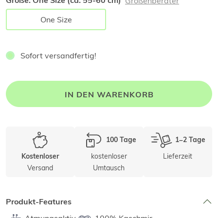
Größe:
One Size (ca. 55-60 cm)
Größenberater
One Size
Sofort versandfertig!
IN DEN WARENKORB
100 Tage
1–2 Tage
kostenloser
Lieferzeit
Kostenloser
Versand
Umtausch
Produkt-Features