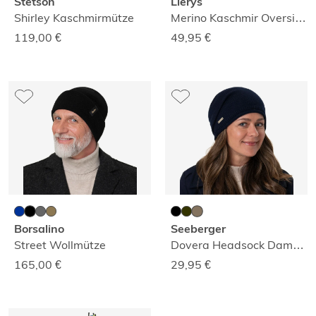
Stetson
Lierys
Shirley Kaschmirmütze
Merino Kaschmir Oversize-Mütze
119,00
€
49,95
€
Borsalino
Seeberger
Street Wollmütze
Dovera Headsock Damenmütze
165,00
€
29,95
€