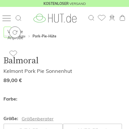
VERSAND
KOSTENLOSER
Virtuelle
Start
Hüte
Pork-Pie-Hüte
Anprobe
Balmoral
Kelmont Pork Pie Sonnenhut
89,00
€
Farbe:
Größe:
Größenberater