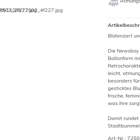
Atmungs
Artikelbesch
Blütenzart und
Die Newsboy C
Ballonform mi
Retrocharakter
leicht, atmun
besonders für
gesticktes Bl
frische, femi
was ihre sorgf
Damit rundet
Stadtbummel u
Art-Nr.: 725