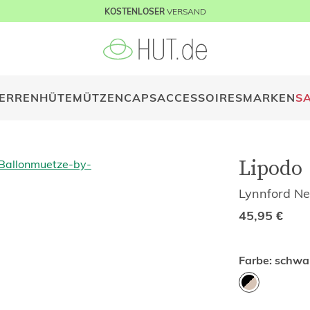
VERSAND
KOSTENLOSER
ERREN
HÜTE
MÜTZEN
CAPS
ACCESSOIRES
MARKEN
S
Lipodo
Lynnford N
45,95
€
Farbe:
schwar