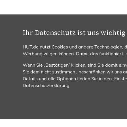
Ihr Datenschutz ist uns wichtig
Beratung & Bestellung
Zahlun
0251 / 932 169 95
HUT.de nutzt Cookies und andere Technologien, da
Mo. - Fr. 08:00 - 17:00 Uhr
Werbung zeigen können. Damit das funktioniert,
Wenn Sie „Bestätigen“ klicken, sind Sie damit ei
Sie dem
nicht zustimmen
, beschränken wir uns au
Details und alle Optionen finden Sie in den „Eins
Datenschutzerklärung.
© HUT.de | Alle Preisangaben inkl. MwSt.