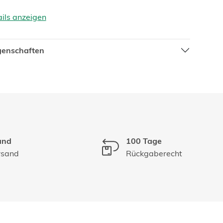
ails anzeigen
igenschaften
and
100 Tage
rsand
Rückgaberecht