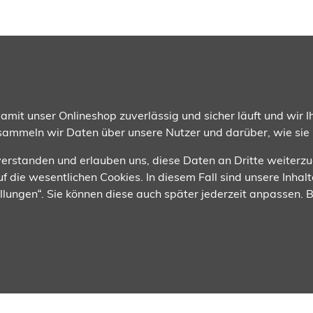
gsmethoden
Wir versenden mit
mit unser Onlineshop zuverlässig und sicher läuft und wir Ih
 sammeln wir Daten über unsere Nutzer und darüber, wie sie
nverstanden und erlauben uns, diese Daten an Dritte weiterz
f die wesentlichen Cookies. In diesem Fall sind unsere Inhalt
tellungen“. Sie können diese auch später jederzeit anpassen.