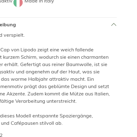
aktiv
Made in Italy
reibung
 verspielt.
ap von Lipodo zeigt eine weich fallende
t kurzem Schirm, wodurch sie einen charmanten
 erhält. Gefertigt aus reiner Baumwolle, ist sie
gsaktiv und angenehm auf der Haut, was sie
 das warme Halbjahr attraktiv macht. Ein
umenmotiv prägt das geblümte Design und setzt
nine Akzente. Zudem kommt die Mütze aus Italien,
ältige Verarbeitung unterstreicht.
 dieses Modell entspannte Spaziergänge,
nd Cafépausen stilvoll ab.
02