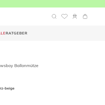
ALE
RATGEBER
ewsboy Ballonmütze
z-beige