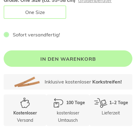
Größe:
One Size (ca. 55-58 cm)
Größenberater
One Size
Sofort versandfertig!
IN DEN WARENKORB
Inklusive kostenloser
Korkstreifen!
100 Tage
1–2 Tage
kostenloser
Lieferzeit
Kostenloser
Versand
Umtausch