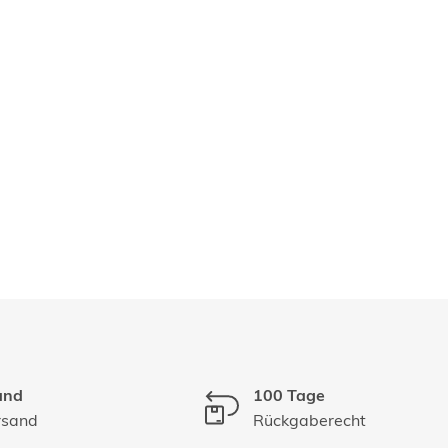
and
100 Tage
rsand
Rückgaberecht