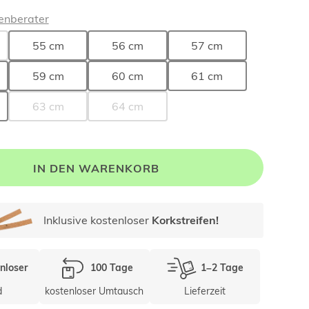
enberater
55 cm
56 cm
57 cm
59 cm
60 cm
61 cm
63 cm
64 cm
IN DEN WARENKORB
Inklusive kostenloser
Korkstreifen!
nloser
100 Tage
1–2 Tage
d
kostenloser Umtausch
Lieferzeit