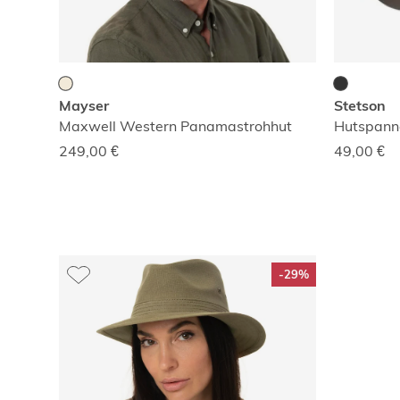
Mayser
Stetson
Maxwell Western Panamastrohhut
Hutspanne
249,00
€
49,00
€
-29%