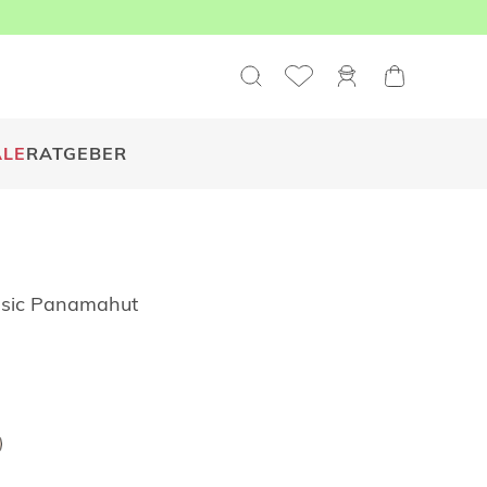
ALE
RATGEBER
ssic Panamahut