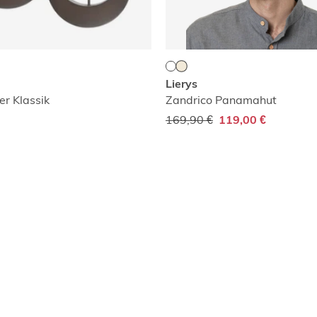
Lierys
r Klassik
Zandrico Panamahut
169,90 €
119,00 €