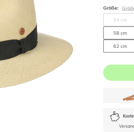
Größe:
Größ
54 cm
58 cm
62 cm
Koste
Versan