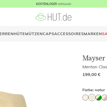
VERSAND
KOSTENLOSER
ERREN
HÜTE
MÜTZEN
CAPS
ACCESSOIRES
MARKEN
S
Mayser
Menton Cla
199,00
€
Farbe:
natur