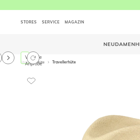
STORES
SERVICE
MAGAZIN
NEU
DAMEN
H
Virtuelle
Start
Hüte
Travellerhüte
Anprobe