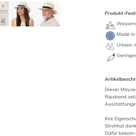
Produkt-Feat
Wasser
Made in
Unisex-A
Geringe
Artikelbesch
Dieser Mayser
Ripsband setz
Ausstattunge
Ihre Eigensch
Strohhut dan
Dafür bekam 