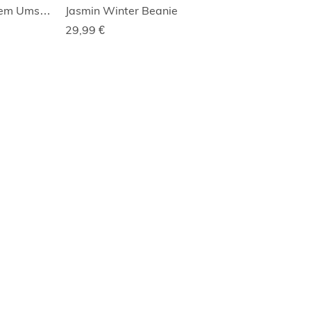
Strickmütze Merino mit großem Umschlag
Jasmin Winter Beanie
29,99
€