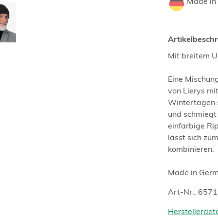
Made in
Artikelbesch
Mit breitem 
Eine Mischung
von Lierys mi
Wintertagen 
und schmiegt 
einfarbige Ri
lässt sich zu
kombinieren.
Made in Germ
Art-Nr.: 657
Herstellerdet