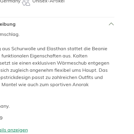
 Germany
Unisex-Artikel
reibung
Umschlag.
 aus Schurwolle und Elasthan stattet die Beanie
t funktionalen Eigenschaften aus. Kalten
setzt sie einen exklusiven Wärmeschub entgegen
sich zugleich angenehm flexibel ums Haupt. Das
ppstrickdesign passt zu zahlreichen Outfits und
m Mantel wie auch zum sportiven Anorak
any.
19
ails anzeigen