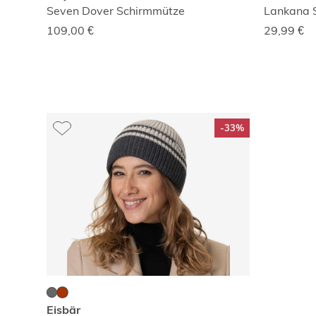
Seven Dover Schirmmütze
Lankana 
109,00
€
29,99
€
-33%
Eisbär