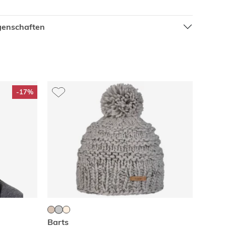
igenschaften
-17%
Barts