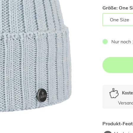
Größe:
One Si
One Size
Nur noch 
Koste
Versan
Produkt-Feat