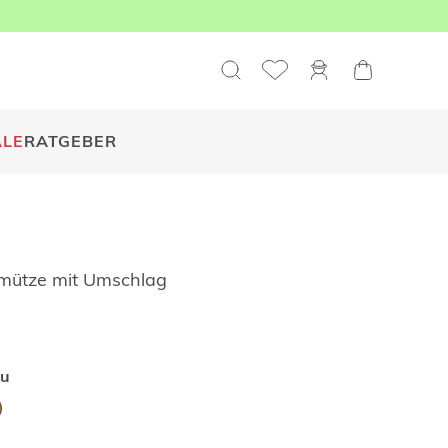
ALE
RATGEBER
mütze mit Umschlag
au