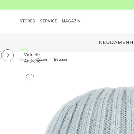
STORES
SERVICE
MAGAZIN
NEU
DAMEN
H
Virtuelle
Start
Mützen
Beanies
Anprobe