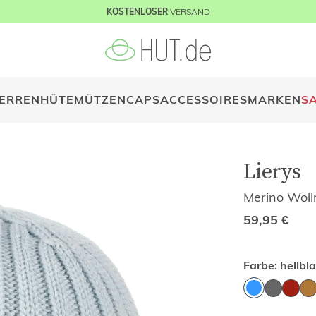
VERSAND
KOSTENLOSER
ERREN
HÜTE
MÜTZEN
CAPS
ACCESSOIRES
MARKEN
S
Lierys
Merino Woll
59,95
€
Farbe:
hellbl