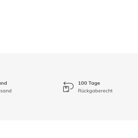
and
100 Tage
rsand
Rückgaberecht