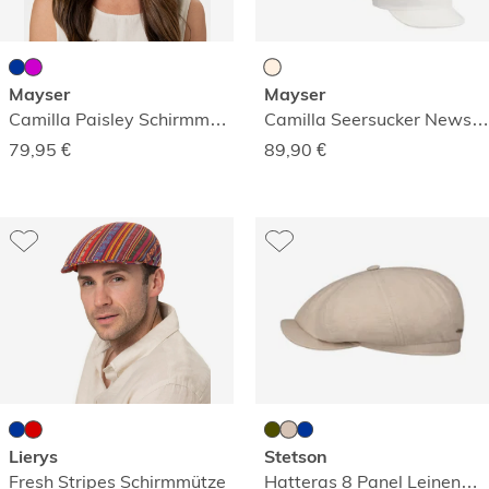
Mayser
Mayser
Camilla Paisley Schirmmütze
Camilla Seersucker Newsboy Wendemütze
79,95
€
89,90
€
Lierys
Stetson
Fresh Stripes Schirmmütze
Hatteras 8 Panel Leinenmütze