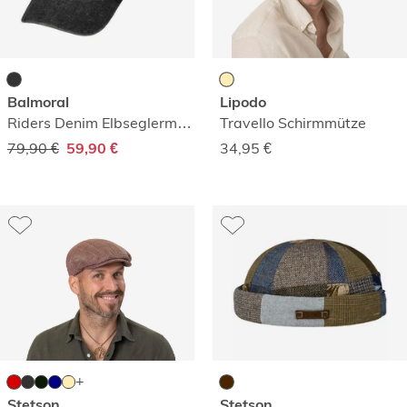
Balmoral
Lipodo
Riders Denim Elbseglermütze
Travello Schirmmütze
79,90 €
34,95
€
59,90 €
Stetson
Stetson