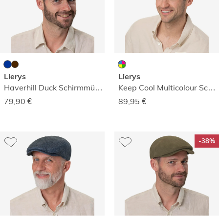
Lierys
Lierys
Haverhill Duck Schirmmütze
Keep Cool Multicolour Schirmmütze
79,90
€
89,95
€
-38%