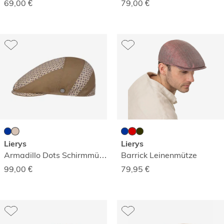
69,00
€
79,00
€
Lierys
Lierys
Armadillo Dots Schirmmütze
Barrick Leinenmütze
99,00
€
79,95
€