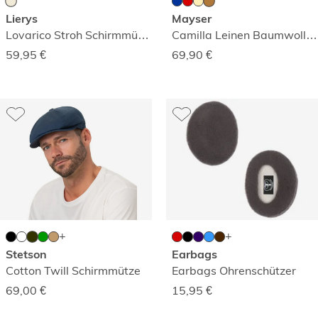
Lierys
Mayser
Lovarico Stroh Schirmmütze
Camilla Leinen Baumwolle Neswboy-Mütze
59,95
€
69,90
€
Stetson
Earbags
Cotton Twill Schirmmütze
Earbags Ohrenschützer
69,00
€
15,95
€