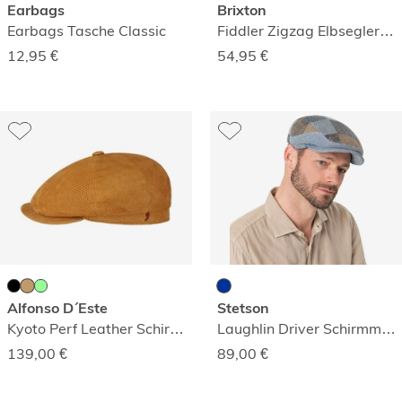
Earbags
Brixton
Earbags Tasche Classic
Fiddler Zigzag Elbseglermütze
12,95
€
54,95
€
Alfonso D´Este
Stetson
Kyoto Perf Leather Schirmmütze
Laughlin Driver Schirmmütze
139,00
€
89,00
€