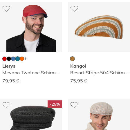
Lierys
Kangol
Mevano Twotone Schirmmütze
Resort Stripe 504 Schirmmütze
79,95
€
75,95
€
-25%