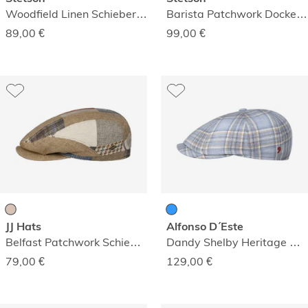
Woodfield Linen Schiebermütze
Barista Patchwork Dockermütze
89,00
€
99,00
€
JJ Hats
Alfonso D´Este
Belfast Patchwork Schiebermütze
Dandy Shelby Heritage Mütze
79,00
€
129,00
€