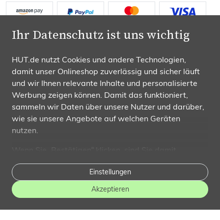
Ihr Datenschutz ist uns wichtig
HUT.de nutzt Cookies und andere Technologien,
damit unser Onlineshop zuverlässig und sicher läuft
Wir versenden mit
und wir Ihnen relevante Inhalte und personalisierte
Werbung zeigen können. Damit das funktioniert,
sammeln wir Daten über unsere Nutzer und darüber,
wie sie unsere Angebote auf welchen Geräten
nutzen.
Folgen Sie uns
Wenn Sie „Bestätigen“ klicken, sind Sie damit
einverstanden und erlauben uns, diese Daten an
Einstellungen
Dritte weiterzugeben, etwa an unsere
Marketingpartner. Falls Sie dem
nicht zustimmen
,
Akzeptieren
beschränken wir uns auf die wesentlichen Cookies. In
diesem Fall sind unsere Inhalte leider nicht auf Sie
© HUT.de | Alle Preisangaben inkl. MwSt.