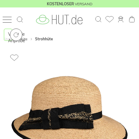
VERSAND
KOSTENLOSER
Virtuelle
Start
Hüte
Strohhüte
Anprobe