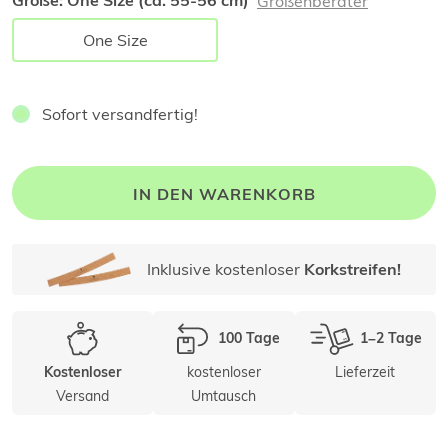
Größe:
One Size (ca. 55-56 cm)
Größenberater
One Size
Sofort versandfertig!
IN DEN WARENKORB
Inklusive kostenloser
Korkstreifen!
100 Tage
1–2 Tage
kostenloser
Lieferzeit
Kostenloser
Versand
Umtausch