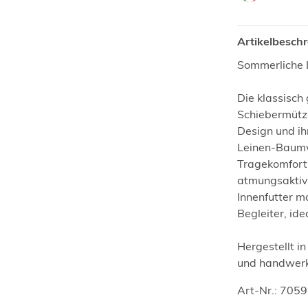
Artikelbesch
Sommerliche Le
Die klassisch 
Schiebermütze
Design und ih
Leinen-Baumw
Tragekomfort
atmungsaktiv.
Innenfutter m
Begleiter, id
Hergestellt in
und handwerkl
Art-Nr.: 705