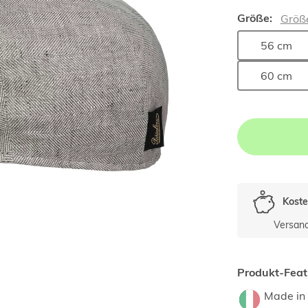
Größe:
Größ
56 cm
60 cm
Koste
Versan
Produkt-Feat
Made in 