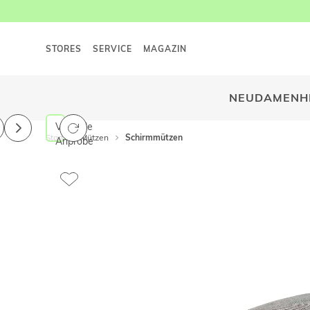
STORES
SERVICE
MAGAZIN
NEU
DAMEN
H
Virtuelle
Start
Mützen
Schirmmützen
Anprobe