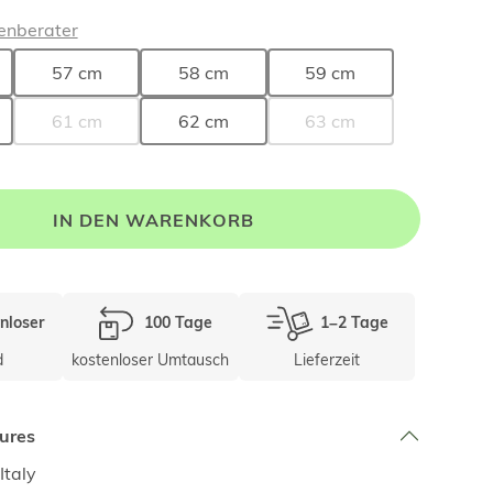
enberater
57 cm
58 cm
59 cm
61 cm
62 cm
63 cm
IN DEN WARENKORB
nloser
100 Tage
1–2 Tage
d
kostenloser Umtausch
Lieferzeit
ures
Italy