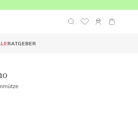
ALE
RATGEBER
no
rmmütze