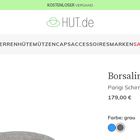
VERSAND
KOSTENLOSER
ERREN
HÜTE
MÜTZEN
CAPS
ACCESSOIRES
MARKEN
S
Borsali
Parigi Schi
179,00
€
Farbe:
grau