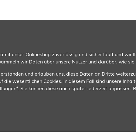
gsmethoden
Wir versenden mit
mit unser Onlineshop zuverlässig und sicher läuft und wir Ih
 sammeln wir Daten über unsere Nutzer und darüber, wie sie
nverstanden und erlauben uns, diese Daten an Dritte weiterz
f die wesentlichen Cookies. In diesem Fall sind unsere Inhalt
tellungen“. Sie können diese auch später jederzeit anpassen.