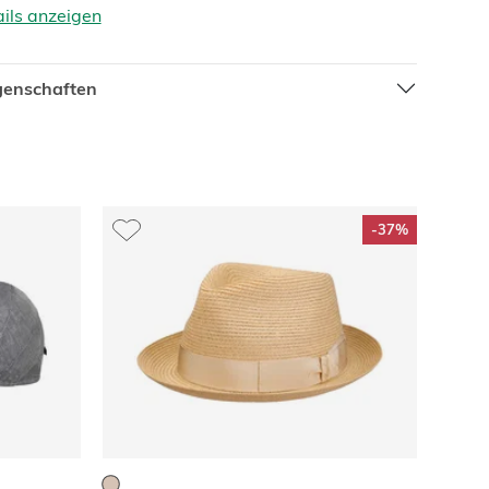
ails anzeigen
igenschaften
-37%