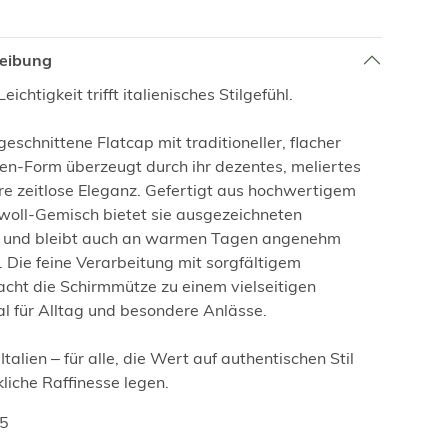
reibung
ichtigkeit trifft italienisches Stilgefühl.
geschnittene Flatcap mit traditioneller, flacher
n-Form überzeugt durch ihr dezentes, meliertes
re zeitlose Eleganz. Gefertigt aus hochwertigem
oll-Gemisch bietet sie ausgezeichneten
 und bleibt auch an warmen Tagen angenehm
 Die feine Verarbeitung mit sorgfältigem
acht die Schirmmütze zu einem vielseitigen
eal für Alltag und besondere Anlässe.
 Italien – für alle, die Wert auf authentischen Stil
iche Raffinesse legen.
95