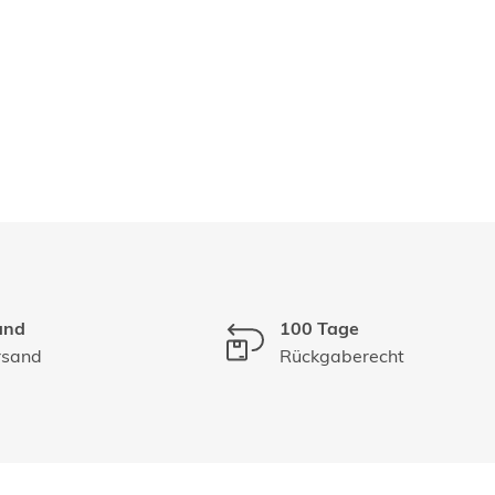
and
100 Tage
rsand
Rückgaberecht