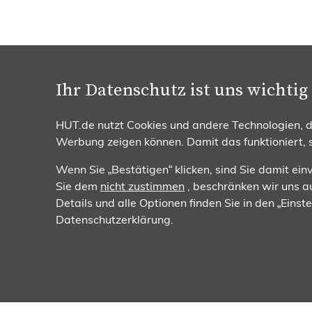
Ihr Datenschutz ist uns wichtig
Beratung & Bestellung
Zahlun
0251 / 932 169 95
HUT.de nutzt Cookies und andere Technologien, da
Mo. - Fr. 08:00 - 17:00 Uhr
Werbung zeigen können. Damit das funktioniert,
Wenn Sie „Bestätigen“ klicken, sind Sie damit ei
Sie dem
nicht zustimmen
, beschränken wir uns au
Details und alle Optionen finden Sie in den „Eins
Datenschutzerklärung.