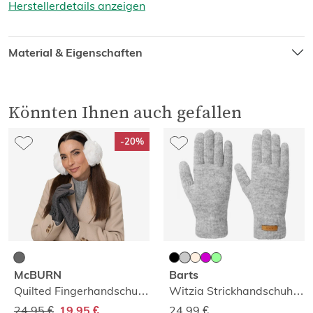
Herstellerdetails anzeigen
Material & Eigenschaften
Könnten Ihnen auch gefallen
-20%
McBURN
Barts
Quilted Fingerhandschuhe
Witzia Strickhandschuhe mit Teddyfutter
24,95 €
24,99
€
19,95 €