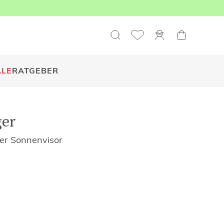
ALE
RATGEBER
ger
er Sonnenvisor