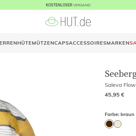
VERSAND
KOSTENLOSER
ERREN
HÜTE
MÜTZEN
CAPS
ACCESSOIRES
MARKEN
S
Seeber
Saleva Flow
45,95
€
Farbe:
braun