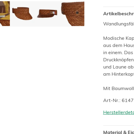
Artikelbesch
Wandlungsfäh
Modische Kap
aus dem Haus
in einem. Das
Druckknöpfen 
und Laune abn
am Hinterkopf
Mit Baumwoll
Art-Nr.: 614
Herstellerdet
Material & E