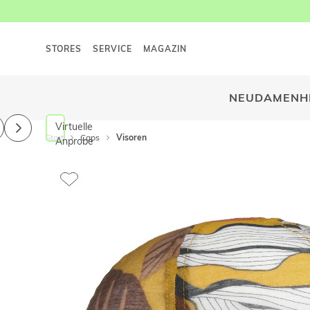
STORES
SERVICE
MAGAZIN
NEU
DAMEN
H
Virtuelle
Start
Caps
Visoren
Anprobe