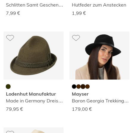
Schlitten Samt Geschenkbeutel 30 cm x 40 cm
Hutfeder zum Anstecken
7,99
€
1,99
€
Lodenhut Manufaktur
Mayser
Made in Germany Dreispitz
Baron Georgia Trekkinghut
79,95
€
179,00
€