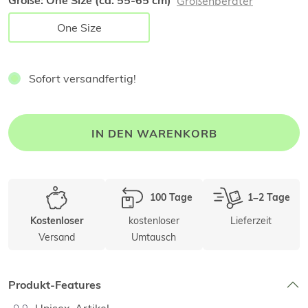
Größe:
One Size (ca. 55-65 cm)
Größenberater
One Size
Sofort versandfertig!
IN DEN WARENKORB
100 Tage
1–2 Tage
kostenloser
Lieferzeit
Kostenloser
Versand
Umtausch
Produkt-Features