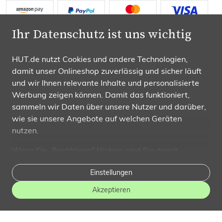
Ihr Datenschutz ist uns wichtig
HUT.de nutzt Cookies und andere Technologien,
damit unser Onlineshop zuverlässig und sicher läuft
Wir versenden mit
und wir Ihnen relevante Inhalte und personalisierte
Werbung zeigen können. Damit das funktioniert,
sammeln wir Daten über unsere Nutzer und darüber,
wie sie unsere Angebote auf welchen Geräten
nutzen.
Folgen Sie uns
Wenn Sie „Bestätigen“ klicken, sind Sie damit
einverstanden und erlauben uns, diese Daten an
Einstellungen
Dritte weiterzugeben, etwa an unsere
Marketingpartner. Falls Sie dem
nicht zustimmen
,
Akzeptieren
beschränken wir uns auf die wesentlichen Cookies. In
diesem Fall sind unsere Inhalte leider nicht auf Sie
© HUT.de | Alle Preisangaben inkl. MwSt.
zugeschnitten. Weitere Details und alle Optionen