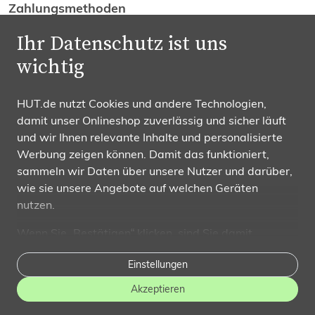
Zahlungsmethoden
Ihr Datenschutz ist uns
wichtig
HUT.de nutzt Cookies und andere Technologien,
damit unser Onlineshop zuverlässig und sicher läuft
Wir versenden mit
und wir Ihnen relevante Inhalte und personalisierte
Werbung zeigen können. Damit das funktioniert,
sammeln wir Daten über unsere Nutzer und darüber,
wie sie unsere Angebote auf welchen Geräten
nutzen.
Folgen Sie uns
Wenn Sie „Bestätigen“ klicken, sind Sie damit
einverstanden und erlauben uns, diese Daten an
Einstellungen
Dritte weiterzugeben, etwa an unsere
Marketingpartner. Falls Sie dem
nicht zustimmen
,
Akzeptieren
beschränken wir uns auf die wesentlichen Cookies. In