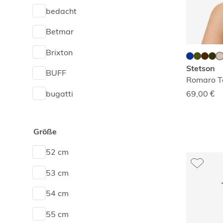
bedacht
Wollfilz
Betmar
Brixton
Stetson
BUFF
Romaro T
bugatti
69,00
€
Conner
Größe
Lierys
52 cm
Mayser
53 cm
McBURN
54 cm
Seeberger
55 cm
Stetson