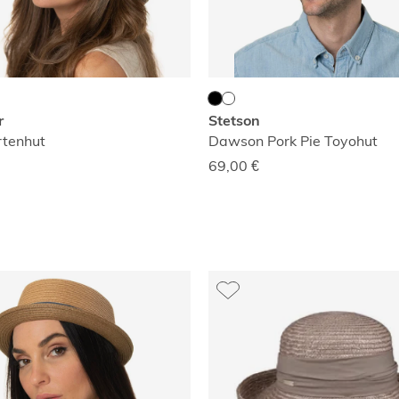
r
Stetson
rtenhut
Dawson Pork Pie Toyohut
69,00
€