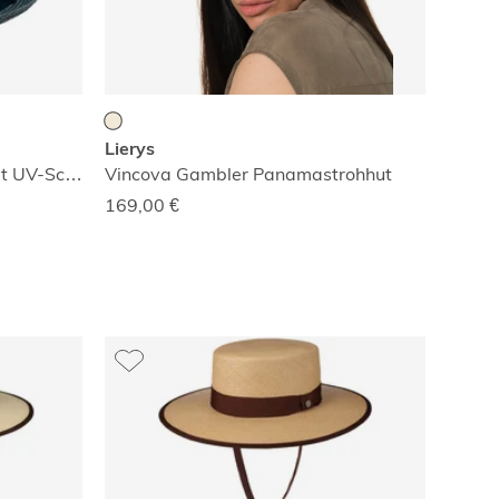
Lierys
Ruviano Pork Pie Strohhut mit UV-Schutz
Vincova Gambler Panamastrohhut
169,00
€