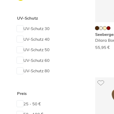
grau
grün
UV-Schutz
lila
UV-Schutz 30
Seeberge
orange
UV-Schutz 40
Dilara Bo
55,95
€
pink
UV-Schutz 50
rot
UV-Schutz 60
schwarz
UV-Schutz 80
weiß
Preis
25 - 50 €