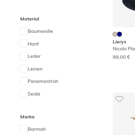
Material
Baumwolle
Lierys
Hanf
Nicolo Pla
Leder
99,00
€
Leinen
Panamastroh
Seide
Sonstige
Marke
Stroh
Barmah
Wolle