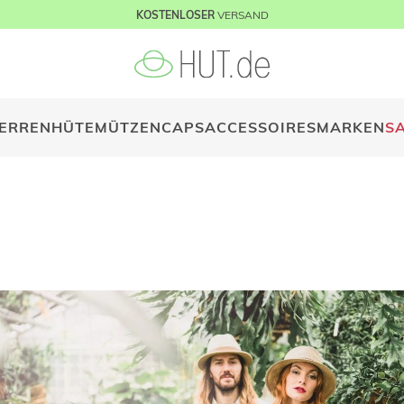
VERSAND
KOSTENLOSER
ERREN
HÜTE
MÜTZEN
CAPS
ACCESSOIRES
MARKEN
S